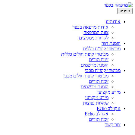
לדלג
תפריט
לתוכן
אודותינו
אודות מרפאה בכפר
צוות המרפאה
לקוחות ממליצים
הזמנת תור
מבוטחי קופ”ח כללית
מבוטחי קופת חולים כללית
זימון תורים
הזמנת מרשמים
מבוטחי קופ”ח מכבי
מבוטחי קופת חולים מכבי
זימון תורים
הזמנת מרשמים
מידע מקצועי
מידע מקצועי
שאלות נפוצות
אקו לב Echo
אקו לב Echo
זימון תורים
צור קשר