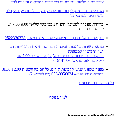
צורך בתור טלפוני ניתן לפנות למזכירות המרפאה והן ינסו לסייע
מטופלי מכבי – ניתן לקבוע תור לבדיקת קרדיולוג ובדיקת אקו לב
בימי רביעי במרפאתנו
בדיקות מעבדה למטופלי קופ”ח מכבי בימי שלישי 7:00-9:00 יש
להגיע עם הפנייה
ניתן לפנות אלינו דרך הוואטסאפ המרפאתי בטלפון 0522330338
מרפאת שדות בלהבות חביבה נותנת שרותי אחות ובדיקות דם
ושרותי משרד למטופלינו.
בדיקות דם נערכות שם בימים א’, ג’, ה’ בשעות 7:00 עד
8:30,בתיאום מראש 04-6141780
מענה טלפוני אנושי לקביעת תורים, כל יום בין השעות 8:30-12:00.
במרפאה ובטלפון – 053-9956024 (יש להקיש 2).
כל החדשות והעדכונים
למידע נוסף
banner-schedule2