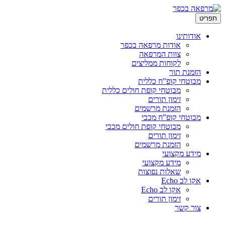
לדלג
תפריט
לתוכן
אודותינו
אודות מרפאה בכפר
צוות המרפאה
לקוחות ממליצים
הזמנת תור
מבוטחי קופ”ח כללית
מבוטחי קופת חולים כללית
זימון תורים
הזמנת מרשמים
מבוטחי קופ”ח מכבי
מבוטחי קופת חולים מכבי
זימון תורים
הזמנת מרשמים
מידע מקצועי
מידע מקצועי
שאלות נפוצות
אקו לב Echo
אקו לב Echo
זימון תורים
צור קשר