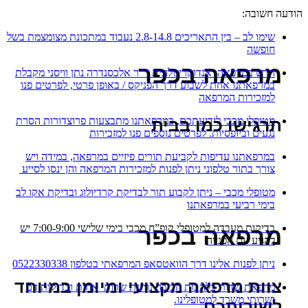
הודעה חשובה:
שימו לב – בין התאריכים 2.8-14.8 נעבוד במתכונת מצומצמת בשל
חופשה
מרפאה בכפר
חדש במרפאה: אנדוקרינולוגית ד”ר אלכסנדרה נתן וויסני מקבלת
במרפאתנו אחת לשבוע דרך הפניקס / באופן פרטי, לפרטים פנו
למזכירות המרפאה
מטופלי מכבי לידיעתכם, במרפאתנו מתבצעות פרוצדורות הסרת
תרגישו כמו בבית
נגעים וביופסיות. לפרטים נוספים פנו למזכירות
במרפאתנו עדיפות לקביעת תורים פיזיים במרפאה, במידה ויש
צורך בתור טלפוני ניתן לפנות למזכירות המרפאה והן ינסו לסייע
מטופלי מכבי – ניתן לקבוע תור לבדיקת קרדיולוג ובדיקת אקו לב
בימי רביעי במרפאתנו
בדיקות מעבדה למטופלי קופ”ח מכבי בימי שלישי 7:00-9:00 יש
מרפאה בכפר
להגיע עם הפנייה
ניתן לפנות אלינו דרך הוואטסאפ המרפאתי בטלפון 0522330338
צוות מרפאה מקצועי ומיומן במיוחד
מרפאת שדות בלהבות חביבה נותנת שרותי אחות ובדיקות דם
ושרותי משרד למטופלינו.
לשירותכם