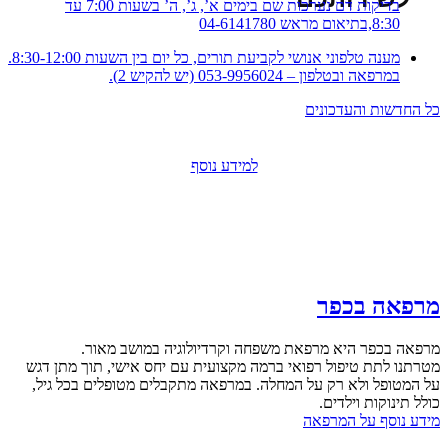
בדיקות דם נערכות שם בימים א’, ג’, ה’ בשעות 7:00 עד
8:30,בתיאום מראש 04-6141780
מענה טלפוני אנושי לקביעת תורים, כל יום בין השעות 8:30-12:00.
במרפאה ובטלפון – 053-9956024 (יש להקיש 2).
כל החדשות והעדכונים
למידע נוסף
מרפאה בכפר
מרפאה בכפר היא מרפאת משפחה וקרדיולוגיה במושב מאור.
מטרתנו לתת טיפול רפואי ברמה מקצועית עם יחס אישי, תוך מתן דגש
על המטופל ולא רק על המחלה. במרפאה מתקבלים מטופלים בכל גיל,
כולל תינוקות וילדים.
מידע נוסף על המרפאה