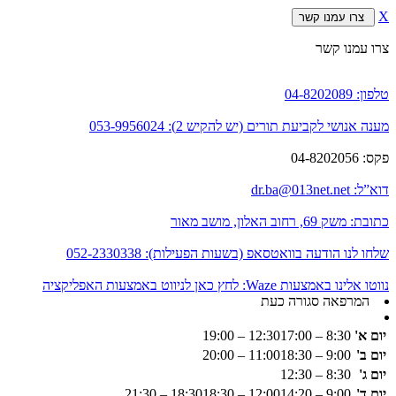
X
צרו עמנו קשר
צרו עמנו קשר
טלפון:
04-8202089
מענה אנושי לקביעת תורים (יש להקיש 2):
053-9956024
פקס:
04-8202056
דוא”ל:
dr.ba@013net.net
כתובת:
משק 69, רחוב האלון, מושב מאור
שלחו לנו הודעה בוואטסאפ (בשעות הפעילות):
052-2330338
נווטו אלינו באמצעות Waze:
לחץ כאן לניווט באמצעות האפליקציה
המרפאה סגורה כעת
יום א'
8:30 – 12:30
17:00 – 19:00
יום ב'
9:00 – 11:00
18:30 – 20:00
יום ג'
8:30 – 12:30
יום ד'
9:00 – 12:00
14:20 – 18:30
18:30 – 21:30