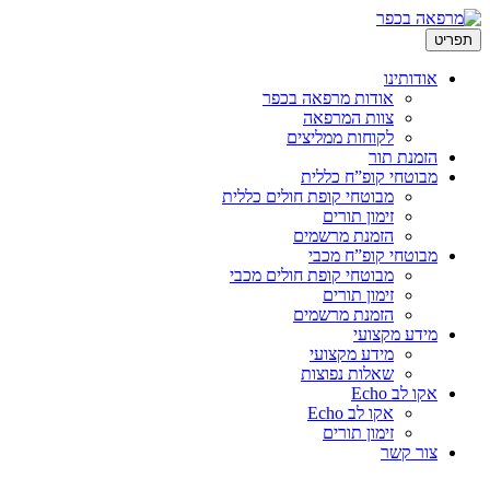
לדלג
תפריט
לתוכן
אודותינו
אודות מרפאה בכפר
צוות המרפאה
לקוחות ממליצים
הזמנת תור
מבוטחי קופ”ח כללית
מבוטחי קופת חולים כללית
זימון תורים
הזמנת מרשמים
מבוטחי קופ”ח מכבי
מבוטחי קופת חולים מכבי
זימון תורים
הזמנת מרשמים
מידע מקצועי
מידע מקצועי
שאלות נפוצות
אקו לב Echo
אקו לב Echo
זימון תורים
צור קשר