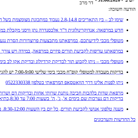
דר מרב
הודעה חשובה:
שימו לב – בין התאריכים 2.8-14.8 נעבוד במתכונת מצומצמת בשל חופשה
חדש במרפאה: אנדוקרינולוגית ד”ר אלכסנדרה נתן וויסני מקבלת במ
מטופלי מכבי לידיעתכם, במרפאתנו מתבצעות פרוצדורות הסרת נגעים 
במרפאתנו עדיפות לקביעת תורים פיזיים במרפאה, במידה ויש צורך בת
מטופלי מכבי – ניתן לקבוע תור לבדיקת קרדיולוג ובדיקת אקו לב בימ
בדיקות מעבדה למטופלי קופ”ח מכבי בימי שלישי 7:00-9:00 יש להגיע עם הפנייה
ניתן לפנות אלינו דרך הוואטסאפ המרפאתי בטלפון 0522330338
מרפאת שדות בלהבות חביבה נותנת שרותי אחות ובדיקות דם ושרותי
בדיקות דם נערכות שם בימים א’, ג’, ה’ בשעות 7:00 עד 8:30,בתיאום מראש 04-6141780
מענה טלפוני אנושי לקביעת תורים, כל יום בין השעות 8:30-12:00. במרפאה ובטלפון – 053-9956024 (יש להקיש 2).
כל החדשות והעדכונים