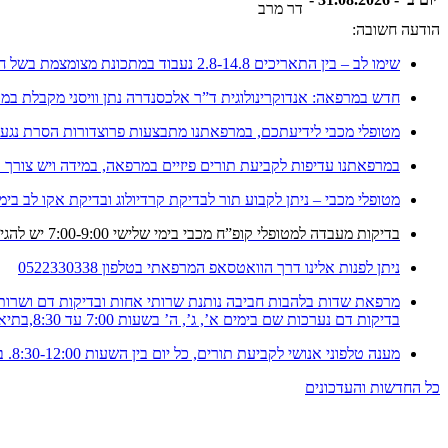
דר מרב
הודעה חשובה:
שימו לב – בין התאריכים 2.8-14.8 נעבוד במתכונת מצומצמת בשל חופשה
חדש במרפאה: אנדוקרינולוגית ד”ר אלכסנדרה נתן וויסני מקבלת במ
מטופלי מכבי לידיעתכם, במרפאתנו מתבצעות פרוצדורות הסרת נגעים 
במרפאתנו עדיפות לקביעת תורים פיזיים במרפאה, במידה ויש צורך בת
מטופלי מכבי – ניתן לקבוע תור לבדיקת קרדיולוג ובדיקת אקו לב בימ
בדיקות מעבדה למטופלי קופ”ח מכבי בימי שלישי 7:00-9:00 יש להגיע עם הפנייה
ניתן לפנות אלינו דרך הוואטסאפ המרפאתי בטלפון 0522330338
מרפאת שדות בלהבות חביבה נותנת שרותי אחות ובדיקות דם ושרותי
בדיקות דם נערכות שם בימים א’, ג’, ה’ בשעות 7:00 עד 8:30,בתיאום מראש 04-6141780
מענה טלפוני אנושי לקביעת תורים, כל יום בין השעות 8:30-12:00. במרפאה ובטלפון – 053-9956024 (יש להקיש 2).
כל החדשות והעדכונים