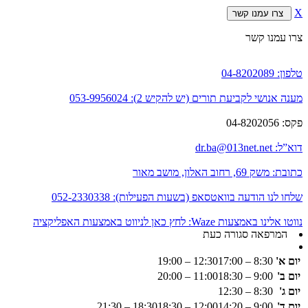
X
צרו עמנו קשר
צרו עמנו קשר
טלפון:
04-8202089
מענה אנושי לקביעת תורים (יש להקיש 2):
053-9956024
פקס:
04-8202056
דוא”ל:
dr.ba@013net.net
כתובת:
משק 69, רחוב האלון, מושב מאור
שלחו לנו הודעה בוואטסאפ (בשעות הפעילות):
052-2330338
נווטו אלינו באמצעות Waze:
לחץ כאן לניווט באמצעות האפליקציה
המרפאה סגורה כעת
יום א'
8:30 – 12:30
17:00 – 19:00
יום ב'
9:00 – 11:00
18:30 – 20:00
יום ג'
8:30 – 12:30
יום ד'
9:00 – 12:00
14:20 – 18:30
18:30 – 21:30