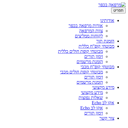
לדלג
תפריט
לתוכן
אודותינו
אודות מרפאה בכפר
צוות המרפאה
לקוחות ממליצים
הזמנת תור
מבוטחי קופ”ח כללית
מבוטחי קופת חולים כללית
זימון תורים
הזמנת מרשמים
מבוטחי קופ”ח מכבי
מבוטחי קופת חולים מכבי
זימון תורים
הזמנת מרשמים
מידע מקצועי
מידע מקצועי
שאלות נפוצות
אקו לב Echo
אקו לב Echo
זימון תורים
צור קשר