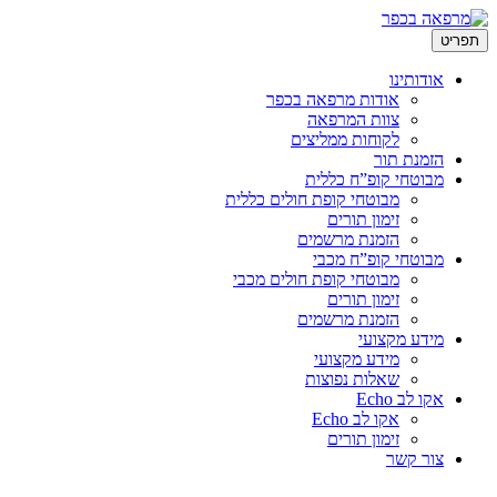
לדלג
תפריט
לתוכן
אודותינו
אודות מרפאה בכפר
צוות המרפאה
לקוחות ממליצים
הזמנת תור
מבוטחי קופ”ח כללית
מבוטחי קופת חולים כללית
זימון תורים
הזמנת מרשמים
מבוטחי קופ”ח מכבי
מבוטחי קופת חולים מכבי
זימון תורים
הזמנת מרשמים
מידע מקצועי
מידע מקצועי
שאלות נפוצות
אקו לב Echo
אקו לב Echo
זימון תורים
צור קשר