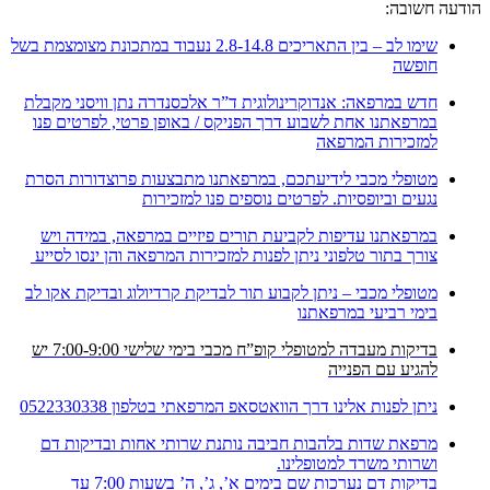
הודעה חשובה:
שימו לב – בין התאריכים 2.8-14.8 נעבוד במתכונת מצומצמת בשל
חופשה
חדש במרפאה: אנדוקרינולוגית ד”ר אלכסנדרה נתן וויסני מקבלת
במרפאתנו אחת לשבוע דרך הפניקס / באופן פרטי, לפרטים פנו
למזכירות המרפאה
מטופלי מכבי לידיעתכם, במרפאתנו מתבצעות פרוצדורות הסרת
נגעים וביופסיות. לפרטים נוספים פנו למזכירות
במרפאתנו עדיפות לקביעת תורים פיזיים במרפאה, במידה ויש
צורך בתור טלפוני ניתן לפנות למזכירות המרפאה והן ינסו לסייע
מטופלי מכבי – ניתן לקבוע תור לבדיקת קרדיולוג ובדיקת אקו לב
בימי רביעי במרפאתנו
בדיקות מעבדה למטופלי קופ”ח מכבי בימי שלישי 7:00-9:00 יש
להגיע עם הפנייה
ניתן לפנות אלינו דרך הוואטסאפ המרפאתי בטלפון 0522330338
מרפאת שדות בלהבות חביבה נותנת שרותי אחות ובדיקות דם
ושרותי משרד למטופלינו.
בדיקות דם נערכות שם בימים א’, ג’, ה’ בשעות 7:00 עד