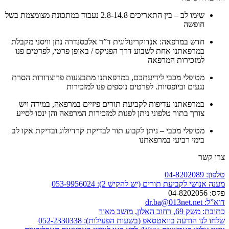
שימו לב – בין התאריכים 2.8-14.8 נעבוד במתכונת מצומצמת בשל
חופשה
חדש במרפאה: אנדוקרינולוגית ד”ר אלכסנדרה נתן וויסני מקבלת
במרפאתנו אחת לשבוע דרך הפניקס / באופן פרטי, לפרטים פנו
למזכירות המרפאה
מטופלי מכבי לידיעתכם, במרפאתנו מתבצעות פרוצדורות הסרת
נגעים וביופסיות. לפרטים נוספים פנו למזכירות
במרפאתנו עדיפות לקביעת תורים פיזיים במרפאה, במידה ויש
צורך בתור טלפוני ניתן לפנות למזכירות המרפאה והן ינסו לסייע
מטופלי מכבי – ניתן לקבוע תור לבדיקת קרדיולוג ובדיקת אקו לב
בימי רביעי במרפאתנו
צרו קשר
טלפון:
04-8202089
מענה אנושי לקביעת תורים (יש להקיש 2):
053-9956024
פקס:
04-8202056
דוא”ל:
dr.ba@013net.net
כתובת:
משק 69, רחוב האלון, מושב מאור
שלחו לנו הודעה בוואטסאפ (בשעות הפעילות):
052-2330338