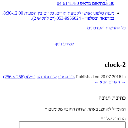
8:30,בתיאום מראש 04-6141780
מענה טלפוני אנושי לקביעת תורים, כל יום בין השעות 8:30-12:00.
במרפאה ובטלפון – 053-9956024 (יש להקיש 2).
כל החדשות והעדכונים
למידע נוסף
clock-2
in
20.07.2016
Published on
צור עמנו קשר
רוחב מסך מלא (256 × 256)
→
הקודם
הבא
←
כתיבת תגובה
האימייל לא יוצג באתר.
שדות החובה מסומנים
*
התגובה שלך
*