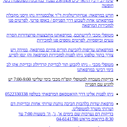
שימו לב – בין התאריכים 2.8-14.8 נעבוד במתכונת מצומצמת בשל
חופשה
חדש במרפאה: אנדוקרינולוגית ד”ר אלכסנדרה נתן וויסני מקבלת
במרפאתנו אחת לשבוע דרך הפניקס / באופן פרטי, לפרטים פנו
למזכירות המרפאה
מטופלי מכבי לידיעתכם, במרפאתנו מתבצעות פרוצדורות הסרת
נגעים וביופסיות. לפרטים נוספים פנו למזכירות
במרפאתנו עדיפות לקביעת תורים פיזיים במרפאה, במידה ויש
צורך בתור טלפוני ניתן לפנות למזכירות המרפאה והן ינסו לסייע
מטופלי מכבי – ניתן לקבוע תור לבדיקת קרדיולוג ובדיקת אקו לב
בימי רביעי במרפאתנו
בדיקות מעבדה למטופלי קופ”ח מכבי בימי שלישי 7:00-9:00 יש
להגיע עם הפנייה
ניתן לפנות אלינו דרך הוואטסאפ המרפאתי בטלפון 0522330338
מרפאת שדות בלהבות חביבה נותנת שרותי אחות ובדיקות דם
ושרותי משרד למטופלינו.
בדיקות דם נערכות שם בימים א’, ג’, ה’ בשעות 7:00 עד
8:30,בתיאום מראש 04-6141780