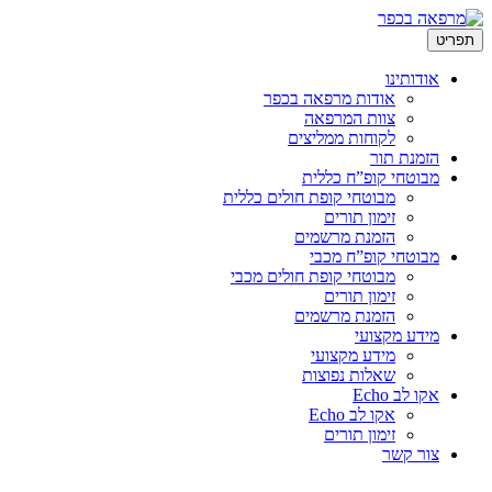
לדלג
תפריט
לתוכן
אודותינו
אודות מרפאה בכפר
צוות המרפאה
לקוחות ממליצים
הזמנת תור
מבוטחי קופ”ח כללית
מבוטחי קופת חולים כללית
זימון תורים
הזמנת מרשמים
מבוטחי קופ”ח מכבי
מבוטחי קופת חולים מכבי
זימון תורים
הזמנת מרשמים
מידע מקצועי
מידע מקצועי
שאלות נפוצות
אקו לב Echo
אקו לב Echo
זימון תורים
צור קשר