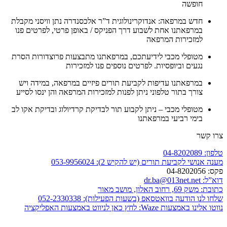
חופשה
חדש במרפאה: אנדוקרינולוגית ד”ר אלכסנדרה נתן וויסני מקבלת
במרפאתנו אחת לשבוע דרך הפניקס / באופן פרטי, לפרטים פנו
למזכירות המרפאה
מטופלי מכבי לידיעתכם, במרפאתנו מתבצעות פרוצדורות הסרת
נגעים וביופסיות. לפרטים נוספים פנו למזכירות
במרפאתנו עדיפות לקביעת תורים פיזיים במרפאה, במידה ויש
צורך בתור טלפוני ניתן לפנות למזכירות המרפאה והן ינסו לסייע
מטופלי מכבי – ניתן לקבוע תור לבדיקת קרדיולוג ובדיקת אקו לב
בימי רביעי במרפאתנו
צרו קשר
טלפון:
04-8202089
מענה אנושי לקביעת תורים (יש להקיש 2):
053-9956024
פקס:
04-8202056
דוא”ל:
dr.ba@013net.net
כתובת:
משק 69, רחוב האלון, מושב מאור
שלחו לנו הודעה בוואטסאפ (בשעות הפעילות):
052-2330338
נווטו אלינו באמצעות Waze:
לחץ כאן לניווט באמצעות האפליקציה