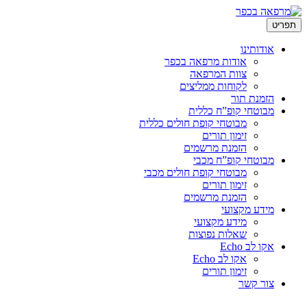
לדלג
תפריט
לתוכן
אודותינו
אודות מרפאה בכפר
צוות המרפאה
לקוחות ממליצים
הזמנת תור
מבוטחי קופ”ח כללית
מבוטחי קופת חולים כללית
זימון תורים
הזמנת מרשמים
מבוטחי קופ”ח מכבי
מבוטחי קופת חולים מכבי
זימון תורים
הזמנת מרשמים
מידע מקצועי
מידע מקצועי
שאלות נפוצות
אקו לב Echo
אקו לב Echo
זימון תורים
צור קשר