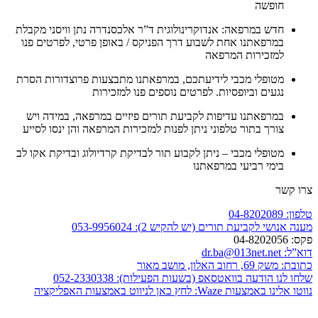
חופשה
חדש במרפאה: אנדוקרינולוגית ד”ר אלכסנדרה נתן וויסני מקבלת
במרפאתנו אחת לשבוע דרך הפניקס / באופן פרטי, לפרטים פנו
למזכירות המרפאה
מטופלי מכבי לידיעתכם, במרפאתנו מתבצעות פרוצדורות הסרת
נגעים וביופסיות. לפרטים נוספים פנו למזכירות
במרפאתנו עדיפות לקביעת תורים פיזיים במרפאה, במידה ויש
צורך בתור טלפוני ניתן לפנות למזכירות המרפאה והן ינסו לסייע
מטופלי מכבי – ניתן לקבוע תור לבדיקת קרדיולוג ובדיקת אקו לב
בימי רביעי במרפאתנו
צרו קשר
טלפון:
04-8202089
מענה אנושי לקביעת תורים (יש להקיש 2):
053-9956024
פקס:
04-8202056
דוא”ל:
dr.ba@013net.net
כתובת:
משק 69, רחוב האלון, מושב מאור
שלחו לנו הודעה בוואטסאפ (בשעות הפעילות):
052-2330338
נווטו אלינו באמצעות Waze:
לחץ כאן לניווט באמצעות האפליקציה