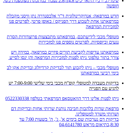
שימו לב – בין התאריכים 2.8-14.8 נעבוד במתכונת מצומצמת בשל
חופשה
חדש במרפאה: אנדוקרינולוגית ד”ר אלכסנדרה נתן וויסני מקבלת
במרפאתנו אחת לשבוע דרך הפניקס / באופן פרטי, לפרטים פנו
למזכירות המרפאה
מטופלי מכבי לידיעתכם, במרפאתנו מתבצעות פרוצדורות הסרת
נגעים וביופסיות. לפרטים נוספים פנו למזכירות
במרפאתנו עדיפות לקביעת תורים פיזיים במרפאה, במידה ויש
צורך בתור טלפוני ניתן לפנות למזכירות המרפאה והן ינסו לסייע
מטופלי מכבי – ניתן לקבוע תור לבדיקת קרדיולוג ובדיקת אקו לב
בימי רביעי במרפאתנו
בדיקות מעבדה למטופלי קופ”ח מכבי בימי שלישי 7:00-9:00 יש
להגיע עם הפנייה
ניתן לפנות אלינו דרך הוואטסאפ המרפאתי בטלפון 0522330338
מרפאת שדות בלהבות חביבה נותנת שרותי אחות ובדיקות דם
ושרותי משרד למטופלינו.
בדיקות דם נערכות שם בימים א’, ג’, ה’ בשעות 7:00 עד
8:30,בתיאום מראש 04-6141780