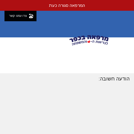
המרפאה סגורה כעת
צרו עמנו קשר
לדלג
לתוכן
הודעה חשובה:
שימו לב – בין התאריכים 2.8-14.8 נעבוד במתכונת מצומצמת בשל חופשה
חדש במרפאה: אנדוקרינולוגית ד”ר אלכסנדרה נתן וויסני מקבלת במרפאתנו אחת לשבוע
דרך הפניקס / באופן פרטי, לפרטים פנו למזכירות המרפאה
מטופלי מכבי לידיעתכם, במרפאתנו מתבצעות פרוצדורות הסרת נגעים וביופסיות. לפרטים
נוספים פנו למזכירות