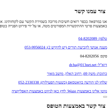
צור עמנו קשר
אנו במרפאה בכפר רואים חשיבות מרובה בשמירת הקשר עם לקוחותינו. אם בר
באמצעות פרטי ההתקשרות המפורטים מטה, או על ידי פירוט הפנייה בטופס
טלפון:
04-8202089
מענה אנושי לקביעת תורים (יש להקיש 2):
053-9956024
פקס:
04-8202056
דוא”ל:
dr.ba@013net.net
כתובת:
משק 69, רחוב האלון, מושב מאור
שלחו לנו הודעה בוואטסאפ (בשעות הפעילות):
052-2330338
נווטו אלינו באמצעות Waze:
לחץ כאן לניווט באמצעות האפליקציה
צור קשר באמצעות הטופס