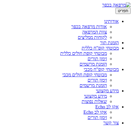
לדלג
תפריט
לתוכן
אודותינו
אודות מרפאה בכפר
צוות המרפאה
לקוחות ממליצים
הזמנת תור
מבוטחי קופ”ח כללית
מבוטחי קופת חולים כללית
זימון תורים
הזמנת מרשמים
מבוטחי קופ”ח מכבי
מבוטחי קופת חולים מכבי
זימון תורים
הזמנת מרשמים
מידע מקצועי
מידע מקצועי
שאלות נפוצות
אקו לב Echo
אקו לב Echo
זימון תורים
צור קשר