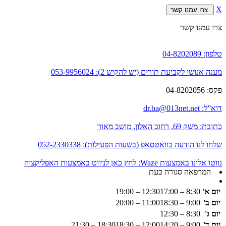
X
צרו עמנו קשר
צרו עמנו קשר
טלפון:
04-8202089
מענה אנושי לקביעת תורים (יש להקיש 2):
053-9956024
פקס:
04-8202056
דוא”ל:
dr.ba@013net.net
כתובת:
משק 69, רחוב האלון, מושב מאור
שלחו לנו הודעה בוואטסאפ (בשעות הפעילות):
052-2330338
נווטו אלינו באמצעות Waze:
לחץ כאן לניווט באמצעות האפליקציה
המרפאה סגורה כעת
יום א'
8:30 – 12:30
17:00 – 19:00
יום ב'
9:00 – 11:00
18:30 – 20:00
יום ג'
8:30 – 12:30
יום ד'
9:00 – 12:00
14:20 – 18:30
18:30 – 21:30