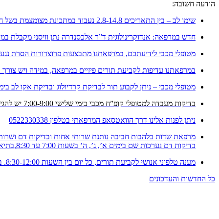
הודעה חשובה:
שימו לב – בין התאריכים 2.8-14.8 נעבוד במתכונת מצומצמת בשל חופשה
חדש במרפאה: אנדוקרינולוגית ד”ר אלכסנדרה נתן וויסני מקבלת במ
מטופלי מכבי לידיעתכם, במרפאתנו מתבצעות פרוצדורות הסרת נגעים 
במרפאתנו עדיפות לקביעת תורים פיזיים במרפאה, במידה ויש צורך בת
מטופלי מכבי – ניתן לקבוע תור לבדיקת קרדיולוג ובדיקת אקו לב בימ
בדיקות מעבדה למטופלי קופ”ח מכבי בימי שלישי 7:00-9:00 יש להגיע עם הפנייה
ניתן לפנות אלינו דרך הוואטסאפ המרפאתי בטלפון 0522330338
מרפאת שדות בלהבות חביבה נותנת שרותי אחות ובדיקות דם ושרותי
בדיקות דם נערכות שם בימים א’, ג’, ה’ בשעות 7:00 עד 8:30,בתיאום מראש 04-6141780
מענה טלפוני אנושי לקביעת תורים, כל יום בין השעות 8:30-12:00. במרפאה ובטלפון – 053-9956024 (יש להקיש 2).
כל החדשות והעדכונים