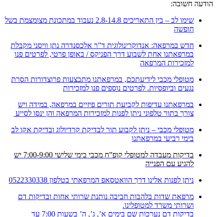
הודעה חשובה:
שימו לב – בין התאריכים 2.8-14.8 נעבוד במתכונת מצומצמת בשל
חופשה
חדש במרפאה: אנדוקרינולוגית ד”ר אלכסנדרה נתן וויסני מקבלת
במרפאתנו אחת לשבוע דרך הפניקס / באופן פרטי, לפרטים פנו
למזכירות המרפאה
מטופלי מכבי לידיעתכם, במרפאתנו מתבצעות פרוצדורות הסרת
נגעים וביופסיות. לפרטים נוספים פנו למזכירות
במרפאתנו עדיפות לקביעת תורים פיזיים במרפאה, במידה ויש
צורך בתור טלפוני ניתן לפנות למזכירות המרפאה והן ינסו לסייע
מטופלי מכבי – ניתן לקבוע תור לבדיקת קרדיולוג ובדיקת אקו לב
בימי רביעי במרפאתנו
בדיקות מעבדה למטופלי קופ”ח מכבי בימי שלישי 7:00-9:00 יש
להגיע עם הפנייה
ניתן לפנות אלינו דרך הוואטסאפ המרפאתי בטלפון 0522330338
מרפאת שדות בלהבות חביבה נותנת שרותי אחות ובדיקות דם
ושרותי משרד למטופלינו.
בדיקות דם נערכות שם בימים א’, ג’, ה’ בשעות 7:00 עד