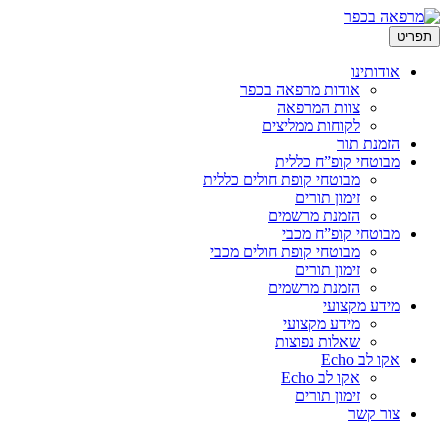
לדלג
תפריט
לתוכן
אודותינו
אודות מרפאה בכפר
צוות המרפאה
לקוחות ממליצים
הזמנת תור
מבוטחי קופ”ח כללית
מבוטחי קופת חולים כללית
זימון תורים
הזמנת מרשמים
מבוטחי קופ”ח מכבי
מבוטחי קופת חולים מכבי
זימון תורים
הזמנת מרשמים
מידע מקצועי
מידע מקצועי
שאלות נפוצות
אקו לב Echo
אקו לב Echo
זימון תורים
צור קשר