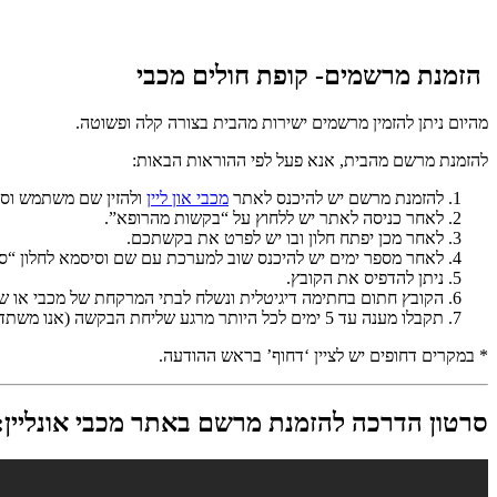
הזמנת מרשמים- קופת חולים מכבי
מהיום ניתן להזמין מרשמים ישירות מהבית בצורה קלה ופשוטה.
להזמנת מרשם מהבית, אנא פעל לפי ההוראות הבאות:
להזמנת מרשם יש להיכנס לאתר
מכבי און ליין
ולהזין שם משתמש וסי
לאחר כניסה לאתר יש ללחוץ על “בקשות מהרופא”.
לאחר מכן יפתח חלון ובו יש לפרט את בקשתכם.
לאחר מספר ימים יש להיכנס שוב למערכת עם שם וסיסמא לחלון “סט
ניתן להדפיס את הקובץ.
הקובץ חתום בחתימה דיגיטלית ונשלח לבתי המרקחת של מכבי או ש
תקבלו מענה עד 5 ימים לכל היותר מרגע שליחת הבקשה (אנו משתדלים לענות תוך 3 ימים).
* במקרים דחופים יש לציין ‘דחוף’ בראש ההודעה.
סרטון הדרכה להזמנת מרשם באתר מכבי אונליין: