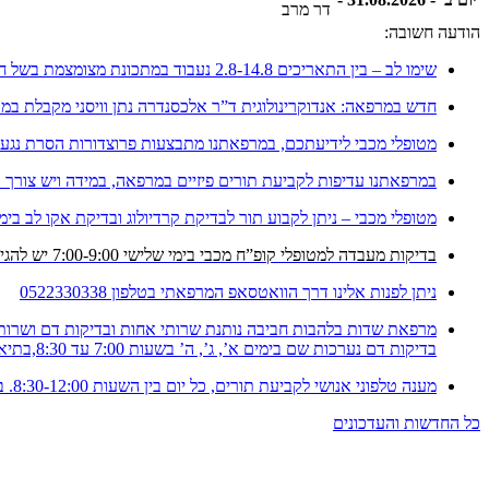
דר מרב
הודעה חשובה:
שימו לב – בין התאריכים 2.8-14.8 נעבוד במתכונת מצומצמת בשל חופשה
חדש במרפאה: אנדוקרינולוגית ד”ר אלכסנדרה נתן וויסני מקבלת במ
מטופלי מכבי לידיעתכם, במרפאתנו מתבצעות פרוצדורות הסרת נגעים 
במרפאתנו עדיפות לקביעת תורים פיזיים במרפאה, במידה ויש צורך בת
מטופלי מכבי – ניתן לקבוע תור לבדיקת קרדיולוג ובדיקת אקו לב בימ
בדיקות מעבדה למטופלי קופ”ח מכבי בימי שלישי 7:00-9:00 יש להגיע עם הפנייה
ניתן לפנות אלינו דרך הוואטסאפ המרפאתי בטלפון 0522330338
מרפאת שדות בלהבות חביבה נותנת שרותי אחות ובדיקות דם ושרותי
בדיקות דם נערכות שם בימים א’, ג’, ה’ בשעות 7:00 עד 8:30,בתיאום מראש 04-6141780
מענה טלפוני אנושי לקביעת תורים, כל יום בין השעות 8:30-12:00. במרפאה ובטלפון – 053-9956024 (יש להקיש 2).
כל החדשות והעדכונים