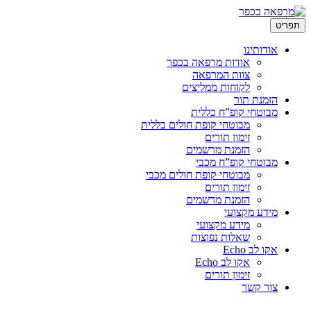
לדלג
תפריט
לתוכן
אודותינו
אודות מרפאה בכפר
צוות המרפאה
לקוחות ממליצים
הזמנת תור
מבוטחי קופ”ח כללית
מבוטחי קופת חולים כללית
זימון תורים
הזמנת מרשמים
מבוטחי קופ”ח מכבי
מבוטחי קופת חולים מכבי
זימון תורים
הזמנת מרשמים
מידע מקצועי
מידע מקצועי
שאלות נפוצות
אקו לב Echo
אקו לב Echo
זימון תורים
צור קשר