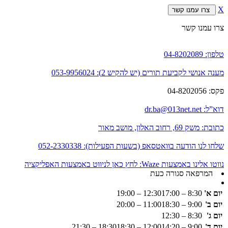
X
צרו עמנו קשר
צרו עמנו קשר
טלפון:
04-8202089
מענה אנושי לקביעת תורים (יש להקיש 2):
053-9956024
פקס:
04-8202056
דוא”ל:
dr.ba@013net.net
כתובת:
משק 69, רחוב האלון, מושב מאור
שלחו לנו הודעה בוואטסאפ (בשעות הפעילות):
052-2330338
נווטו אלינו באמצעות Waze:
לחץ כאן לניווט באמצעות האפליקציה
המרפאה סגורה כעת
יום א'
8:30 – 12:30
17:00 – 19:00
יום ב'
9:00 – 11:00
18:30 – 20:00
יום ג'
8:30 – 12:30
יום ד'
9:00 – 12:00
14:20 – 18:30
18:30 – 21:30