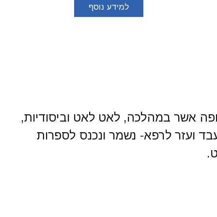
למידע נוסף
תבצעות פרוצדורות הסרת נגעים וביופסיות. לפרטים נוספים פנו
יים במרפאה, במידה ויש צורך בתור טלפוני ניתן לפנות למזכירו
יקת קרדיולוג ובדיקת אקו לב בימי רביעי במרפאתנו
י שלישי 7:00-9:00 יש להגיע עם הפנייה
יא בת כ-3000 שנים. תקופה אשר במהלכה, לאט לאט וביסודיות,
טלפון 0522330338
בד ועזר לרפא- נשמר ונכנס לספרות
.
רותי אחות ובדיקות דם ושרותי משרד למטופלינו.
אום מראש 04-6141780
טלפון – 053-9956024 (יש להקיש 2).