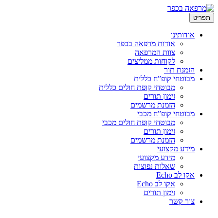
לדלג
תפריט
לתוכן
אודותינו
אודות מרפאה בכפר
צוות המרפאה
לקוחות ממליצים
הזמנת תור
מבוטחי קופ”ח כללית
מבוטחי קופת חולים כללית
זימון תורים
הזמנת מרשמים
מבוטחי קופ”ח מכבי
מבוטחי קופת חולים מכבי
זימון תורים
הזמנת מרשמים
מידע מקצועי
מידע מקצועי
שאלות נפוצות
אקו לב Echo
אקו לב Echo
זימון תורים
צור קשר