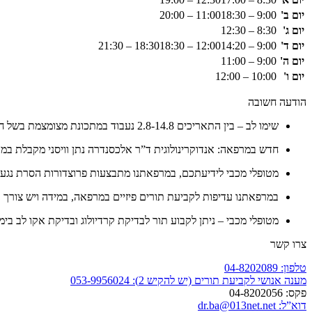
יום ב'
9:00 – 11:00
18:30 – 20:00
יום ג'
8:30 – 12:30
יום ד'
9:00 – 12:00
14:20 – 18:30
18:30 – 21:30
יום ה'
9:00 – 11:00
יום ו'
10:00 – 12:00
הודעה חשובה
שימו לב – בין התאריכים 2.8-14.8 נעבוד במתכונת מצומצמת בשל חופשה
חדש במרפאה: אנדוקרינולוגית ד”ר אלכסנדרה נתן וויסני מקבלת במ
מטופלי מכבי לידיעתכם, במרפאתנו מתבצעות פרוצדורות הסרת נגעים 
במרפאתנו עדיפות לקביעת תורים פיזיים במרפאה, במידה ויש צורך בת
מטופלי מכבי – ניתן לקבוע תור לבדיקת קרדיולוג ובדיקת אקו לב בימ
צרו קשר
טלפון:
04-8202089
מענה אנושי לקביעת תורים (יש להקיש 2):
053-9956024
פקס:
04-8202056
דוא”ל:
dr.ba@013net.net