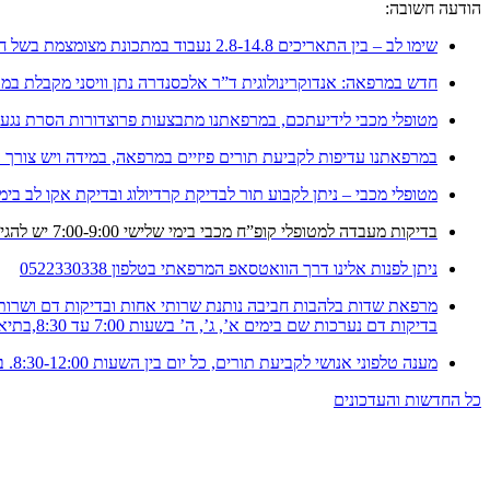
הודעה חשובה:
שימו לב – בין התאריכים 2.8-14.8 נעבוד במתכונת מצומצמת בשל חופשה
חדש במרפאה: אנדוקרינולוגית ד”ר אלכסנדרה נתן וויסני מקבלת במ
מטופלי מכבי לידיעתכם, במרפאתנו מתבצעות פרוצדורות הסרת נגעים 
במרפאתנו עדיפות לקביעת תורים פיזיים במרפאה, במידה ויש צורך בת
מטופלי מכבי – ניתן לקבוע תור לבדיקת קרדיולוג ובדיקת אקו לב בימ
בדיקות מעבדה למטופלי קופ”ח מכבי בימי שלישי 7:00-9:00 יש להגיע עם הפנייה
ניתן לפנות אלינו דרך הוואטסאפ המרפאתי בטלפון 0522330338
מרפאת שדות בלהבות חביבה נותנת שרותי אחות ובדיקות דם ושרותי
בדיקות דם נערכות שם בימים א’, ג’, ה’ בשעות 7:00 עד 8:30,בתיאום מראש 04-6141780
מענה טלפוני אנושי לקביעת תורים, כל יום בין השעות 8:30-12:00. במרפאה ובטלפון – 053-9956024 (יש להקיש 2).
כל החדשות והעדכונים