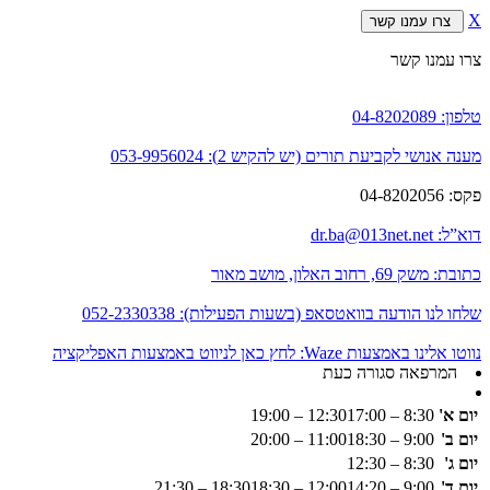
X
צרו עמנו קשר
צרו עמנו קשר
טלפון:
04-8202089
מענה אנושי לקביעת תורים (יש להקיש 2):
053-9956024
פקס:
04-8202056
דוא”ל:
dr.ba@013net.net
כתובת:
משק 69, רחוב האלון, מושב מאור
שלחו לנו הודעה בוואטסאפ (בשעות הפעילות):
052-2330338
נווטו אלינו באמצעות Waze:
לחץ כאן לניווט באמצעות האפליקציה
המרפאה סגורה כעת
יום א'
8:30 – 12:30
17:00 – 19:00
יום ב'
9:00 – 11:00
18:30 – 20:00
יום ג'
8:30 – 12:30
יום ד'
9:00 – 12:00
14:20 – 18:30
18:30 – 21:30