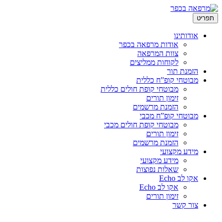
לדלג
תפריט
לתוכן
אודותינו
אודות מרפאה בכפר
צוות המרפאה
לקוחות ממליצים
הזמנת תור
מבוטחי קופ”ח כללית
מבוטחי קופת חולים כללית
זימון תורים
הזמנת מרשמים
מבוטחי קופ”ח מכבי
מבוטחי קופת חולים מכבי
זימון תורים
הזמנת מרשמים
מידע מקצועי
מידע מקצועי
שאלות נפוצות
אקו לב Echo
אקו לב Echo
זימון תורים
צור קשר