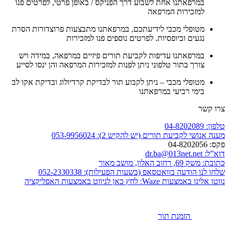
במרפאתנו אחת לשבוע דרך הפניקס / באופן פרטי, לפרטים פנו
למזכירות המרפאה
מטופלי מכבי לידיעתכם, במרפאתנו מתבצעות פרוצדורות הסרת
נגעים וביופסיות. לפרטים נוספים פנו למזכירות
במרפאתנו עדיפות לקביעת תורים פיזיים במרפאה, במידה ויש
צורך בתור טלפוני ניתן לפנות למזכירות המרפאה והן ינסו לסייע
מטופלי מכבי – ניתן לקבוע תור לבדיקת קרדיולוג ובדיקת אקו לב
בימי רביעי במרפאתנו
צרו קשר
טלפון:
04-8202089
מענה אנושי לקביעת תורים (יש להקיש 2):
053-9956024
פקס:
04-8202056
דוא”ל:
dr.ba@013net.net
כתובת:
משק 69, רחוב האלון, מושב מאור
שלחו לנו הודעה בוואטסאפ (בשעות הפעילות):
052-2330338
נווטו אלינו באמצעות Waze:
לחץ כאן לניווט באמצעות האפליקציה
הזמנת תור