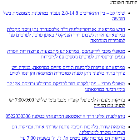
הודעה חשובה:
שימו לב – בין התאריכים 2.8-14.8 נעבוד במתכונת מצומצמת בשל
חופשה
חדש במרפאה: אנדוקרינולוגית ד”ר אלכסנדרה נתן וויסני מקבלת
במרפאתנו אחת לשבוע דרך הפניקס / באופן פרטי, לפרטים פנו
למזכירות המרפאה
מטופלי מכבי לידיעתכם, במרפאתנו מתבצעות פרוצדורות הסרת
נגעים וביופסיות. לפרטים נוספים פנו למזכירות
במרפאתנו עדיפות לקביעת תורים פיזיים במרפאה, במידה ויש
צורך בתור טלפוני ניתן לפנות למזכירות המרפאה והן ינסו לסייע
מטופלי מכבי – ניתן לקבוע תור לבדיקת קרדיולוג ובדיקת אקו לב
בימי רביעי במרפאתנו
בדיקות מעבדה למטופלי קופ”ח מכבי בימי שלישי 7:00-9:00 יש
להגיע עם הפנייה
ניתן לפנות אלינו דרך הוואטסאפ המרפאתי בטלפון 0522330338
מרפאת שדות בלהבות חביבה נותנת שרותי אחות ובדיקות דם
ושרותי משרד למטופלינו.
בדיקות דם נערכות שם בימים א’, ג’, ה’ בשעות 7:00 עד